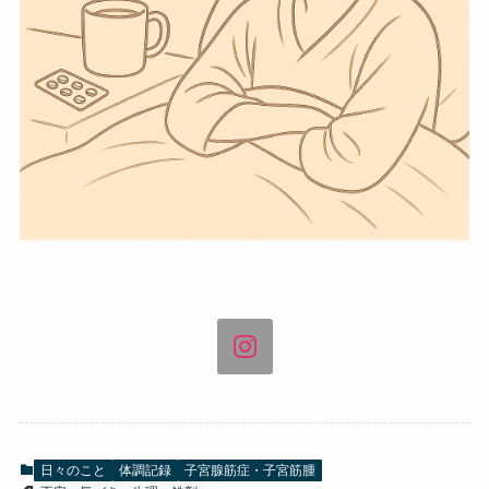
日々のこと
体調記録
子宮腺筋症・子宮筋腫