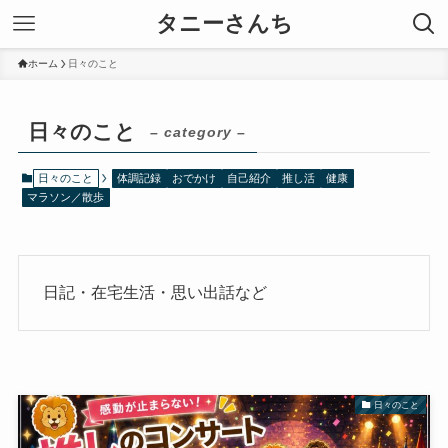
タニーさんち
ホーム
日々のこと
日々のこと
– category –
日々のこと
体調記録
おでかけ
自己紹介
推し活
健康
マラソン／散歩
日記・在宅生活・思い出話など
日々のこと